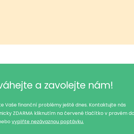
váhejte a zavolejte nám!
e Vaše finanční problémy ještě dnes. Kontaktujte nás
onicky ZDARMA kliknutím na červené tlačítko v pravém d
 nebo
vyplňte nezávaznou poptávku.