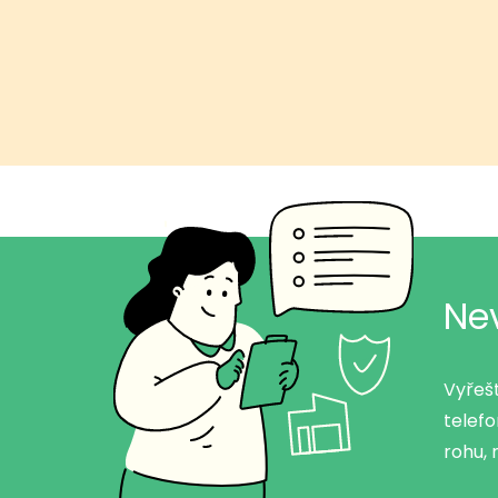
Ne
Vyřešt
telef
rohu,