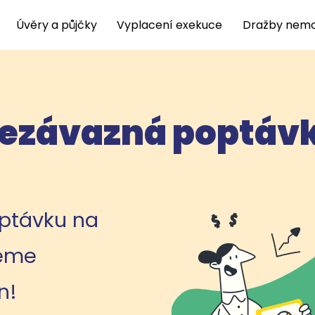
Úvěry a půjčky
Vyplacení exekuce
Dražby nemo
ezávazná poptáv
ptávku na
deme
n!