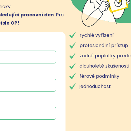
nicky
ledující pracovní den
. Pro
íslo OP!
rychlé vyřízení
profesionální přístup
žádné poplatky před
dlouholeté zkušenosti
férové podmínky
jednoduchost