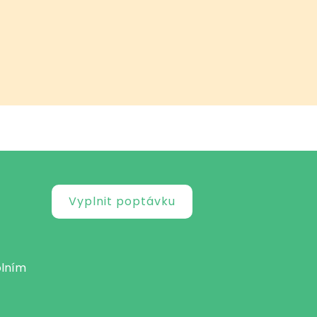
Vyplnit poptávku
olním