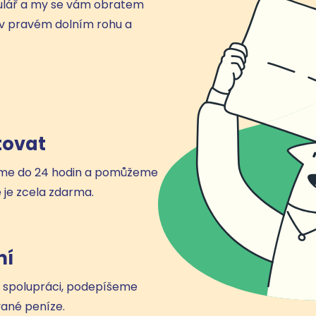
ulář a my se vám obratem
 v pravém dolním rohu a
tovat
áme do 24 hodin a pomůžeme
e je zcela zdarma.
ní
 spolupráci, podepíšeme
ané peníze.