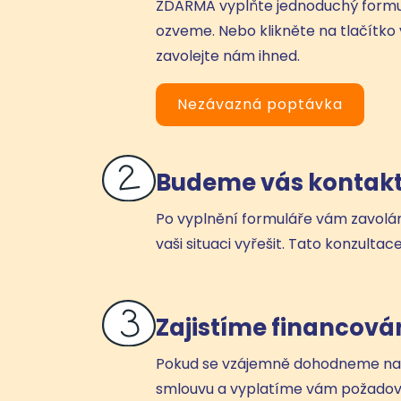
ZDARMA vyplňte jednoduchý form
ozveme. Nebo klikněte na tlačítko
zavolejte nám ihned.
Nezávazná poptávka
Budeme vás kontak
Po vyplnění formuláře vám zavol
vaši situaci vyřešit. Tato konzultac
Zajistíme financová
Pokud se vzájemně dohodneme na
smlouvu a vyplatíme vám požadov